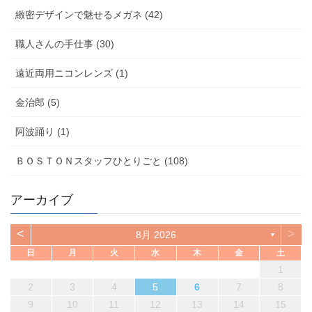
緻密デザインで魅せるメガネ (42)
職人さんの手仕事 (30)
遠近両用ニコンレンズ (1)
金治郎 (5)
阿波踊り (1)
ＢＯＳＴＯＮスタッフひとりごと (108)
アーカイブ
<
>
8月 2026
▼
日
月
火
水
木
金
土
1
2
3
4
5
6
7
8
9
10
11
12
13
14
15