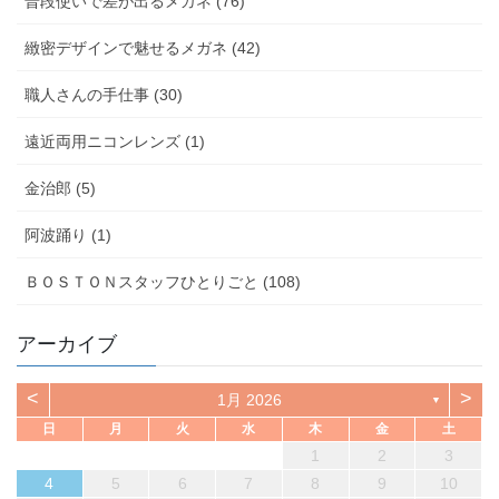
普段使いで差が出るメガネ (76)
緻密デザインで魅せるメガネ (42)
職人さんの手仕事 (30)
遠近両用ニコンレンズ (1)
金治郎 (5)
阿波踊り (1)
ＢＯＳＴＯＮスタッフひとりごと (108)
アーカイブ
<
>
1月 2026
▼
日
月
火
水
木
金
土
1
2
3
4
5
6
7
8
9
10