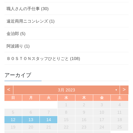
職人さんの手仕事 (30)
遠近両用ニコンレンズ (1)
金治郎 (5)
阿波踊り (1)
ＢＯＳＴＯＮスタッフひとりごと (108)
アーカイブ
<
>
3月 2023
▼
日
月
火
水
木
金
土
1
2
3
4
5
6
7
8
9
10
11
12
13
14
15
16
17
18
19
20
21
22
23
24
25