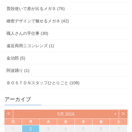
普段使いで差が出るメガネ (76)
緻密デザインで魅せるメガネ (42)
職人さんの手仕事 (30)
遠近両用ニコンレンズ (1)
金治郎 (5)
阿波踊り (1)
ＢＯＳＴＯＮスタッフひとりごと (108)
アーカイブ
<
>
5月 2016
▼
日
月
火
水
木
金
土
1
2
3
4
5
6
7