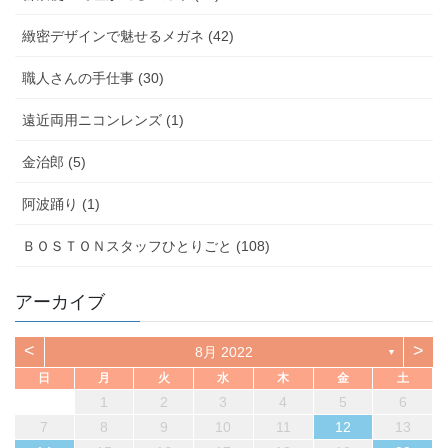
緻密デザインで魅せるメガネ (42)
職人さんの手仕事 (30)
遠近両用ニコンレンズ (1)
金治郎 (5)
阿波踊り (1)
ＢＯＳＴＯＮスタッフひとりごと (108)
アーカイブ
<
>
8月 2022
▼
日
月
火
水
木
金
土
1
2
3
4
5
6
7
8
9
10
11
12
13