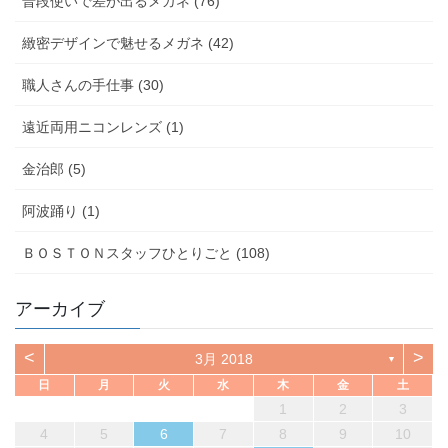
普段使いで差が出るメガネ (76)
緻密デザインで魅せるメガネ (42)
職人さんの手仕事 (30)
遠近両用ニコンレンズ (1)
金治郎 (5)
阿波踊り (1)
ＢＯＳＴＯＮスタッフひとりごと (108)
アーカイブ
<
>
3月 2018
▼
日
月
火
水
木
金
土
1
2
3
4
5
6
7
8
9
10