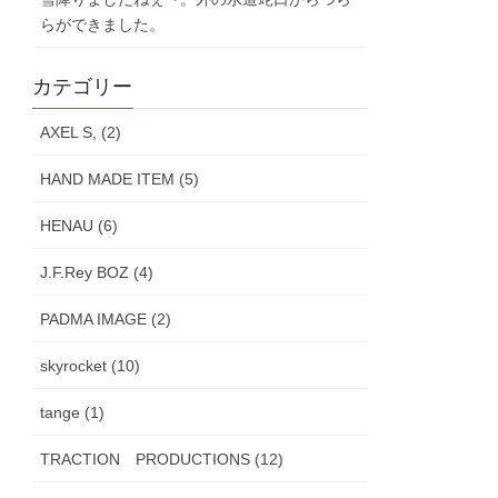
らができました。
カテゴリー
AXEL S, (2)
HAND MADE ITEM (5)
HENAU (6)
J.F.Rey BOZ (4)
PADMA IMAGE (2)
skyrocket (10)
tange (1)
TRACTION PRODUCTIONS (12)