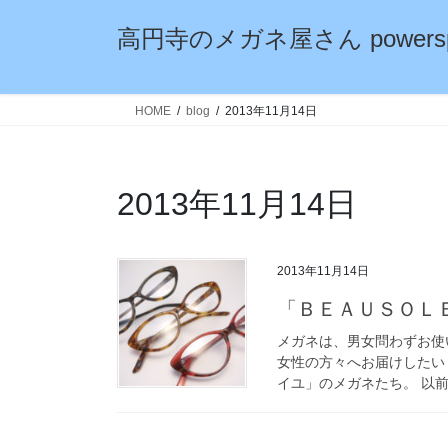
コ
ナ
高円寺のメガネ屋さん powersp
ン
ビ
テ
ゲ
ン
ー
ツ
シ
HOME
blog
2013年11月14日
へ
ョ
ス
ン
キ
に
2013年11月14日
ッ
移
プ
動
2013年11月14日
「ＢＥＡＵＳＯＬ
メガネは、男女問わずお使
女性の方々へお届けしたい！
イユ」のメガネたち。 以前