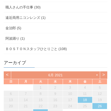
職人さんの手仕事 (30)
遠近両用ニコンレンズ (1)
金治郎 (5)
阿波踊り (1)
ＢＯＳＴＯＮスタッフひとりごと (108)
アーカイブ
<
>
6月 2021
▼
日
月
火
水
木
金
土
1
2
3
4
5
6
7
8
9
10
11
12
13
14
15
16
17
18
19
20
21
22
23
24
25
26