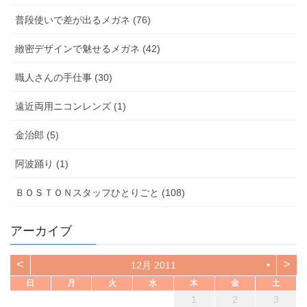
普段使いで差が出るメガネ (76)
緻密デザインで魅せるメガネ (42)
職人さんの手仕事 (30)
遠近両用ニコンレンズ (1)
金治郎 (5)
阿波踊り (1)
ＢＯＳＴＯＮスタッフひとりごと (108)
アーカイブ
<
>
12月 2011
▼
日
月
火
水
木
金
土
1
2
3