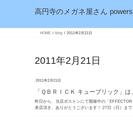
コ
ナ
高円寺のメガネ屋さん powersp
ン
ビ
テ
ゲ
ン
ー
ツ
シ
HOME
blog
2011年2月21日
へ
ョ
ス
ン
キ
に
2011年2月21日
ッ
移
プ
動
2011年2月21日
「ＱＢＲＩＣＫ キューブリック」
昨日から、当店ボストンにて開催中の「EFFECTOR 
来店頂き、ありがとうございます！ 27日（日）まで