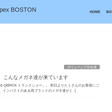
ex BOSTON
HOME
BO
ボリュームで存在感
は、こんなメガネ達が来ています
& QBRICK トランクショー」。 初日よりたくさんのお客様にご
、インパクトのある両ブランドのメガネ達が […]