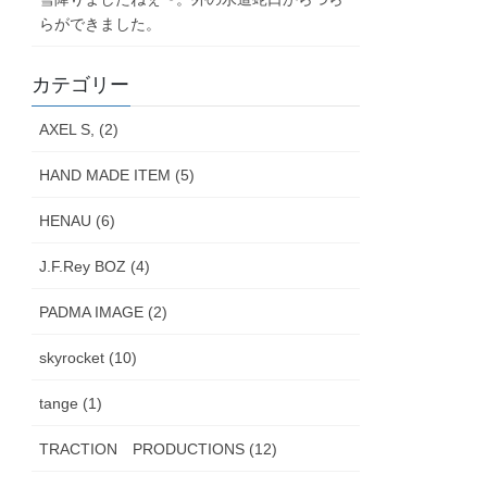
らができました。
カテゴリー
AXEL S, (2)
HAND MADE ITEM (5)
HENAU (6)
J.F.Rey BOZ (4)
PADMA IMAGE (2)
skyrocket (10)
tange (1)
TRACTION PRODUCTIONS (12)