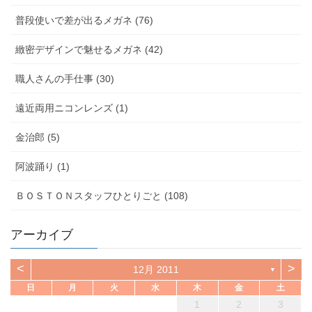
普段使いで差が出るメガネ (76)
緻密デザインで魅せるメガネ (42)
職人さんの手仕事 (30)
遠近両用ニコンレンズ (1)
金治郎 (5)
阿波踊り (1)
ＢＯＳＴＯＮスタッフひとりごと (108)
アーカイブ
<
>
12月 2011
▼
日
月
火
水
木
金
土
1
2
3