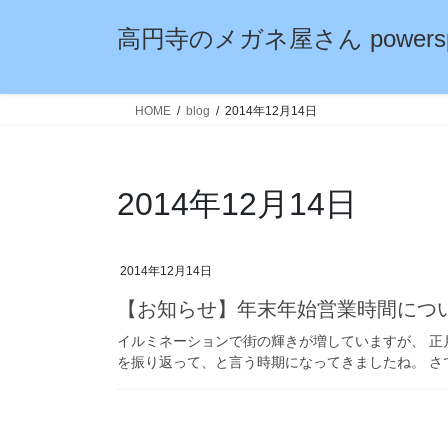
コ
ナ
高円寺のメガネ屋さん powersp
ン
ビ
テ
ゲ
ン
ー
ツ
シ
HOME
blog
2014年12月14日
へ
ョ
ス
ン
キ
に
2014年12月14日
ッ
移
プ
動
2014年12月14日
【お知らせ】年末年始営業時間につ
イルミネーションで街の輝きが増していますが、 正
を振り返って、と言う時期になってきましたね。 さて「p