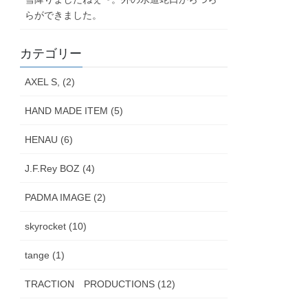
らができました。
カテゴリー
AXEL S, (2)
HAND MADE ITEM (5)
HENAU (6)
J.F.Rey BOZ (4)
PADMA IMAGE (2)
skyrocket (10)
tange (1)
TRACTION PRODUCTIONS (12)