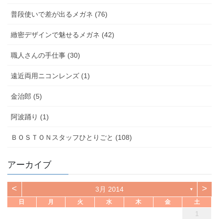
普段使いで差が出るメガネ (76)
緻密デザインで魅せるメガネ (42)
職人さんの手仕事 (30)
遠近両用ニコンレンズ (1)
金治郎 (5)
阿波踊り (1)
ＢＯＳＴＯＮスタッフひとりごと (108)
アーカイブ
<
>
3月 2014
▼
日
月
火
水
木
金
土
1