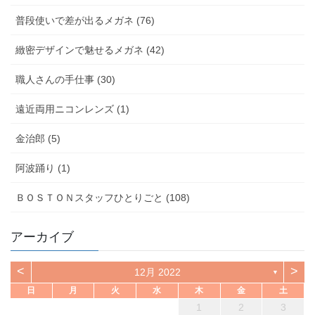
普段使いで差が出るメガネ (76)
緻密デザインで魅せるメガネ (42)
職人さんの手仕事 (30)
遠近両用ニコンレンズ (1)
金治郎 (5)
阿波踊り (1)
ＢＯＳＴＯＮスタッフひとりごと (108)
アーカイブ
<
>
12月 2022
▼
日
月
火
水
木
金
土
1
2
3