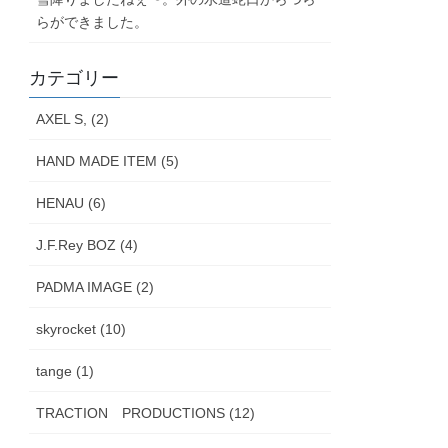
らができました。
カテゴリー
AXEL S, (2)
HAND MADE ITEM (5)
HENAU (6)
J.F.Rey BOZ (4)
PADMA IMAGE (2)
skyrocket (10)
tange (1)
TRACTION PRODUCTIONS (12)