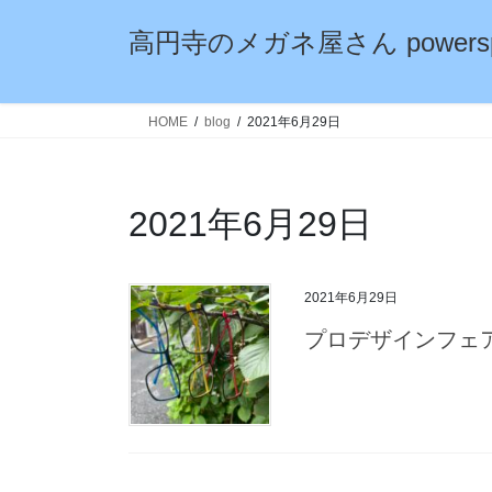
コ
ナ
高円寺のメガネ屋さん powersp
ン
ビ
テ
ゲ
ン
ー
ツ
シ
HOME
blog
2021年6月29日
へ
ョ
ス
ン
キ
に
2021年6月29日
ッ
移
プ
動
2021年6月29日
プロデザインフェ