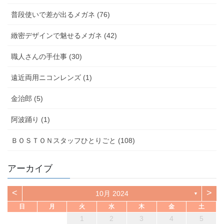
普段使いで差が出るメガネ (76)
緻密デザインで魅せるメガネ (42)
職人さんの手仕事 (30)
遠近両用ニコンレンズ (1)
金治郎 (5)
阿波踊り (1)
ＢＯＳＴＯＮスタッフひとりごと (108)
アーカイブ
<
>
10月 2024
▼
日
月
火
水
木
金
土
1
2
3
4
5