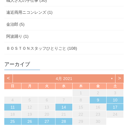
職人さんの手仕事 (30)
遠近両用ニコンレンズ (1)
金治郎 (5)
阿波踊り (1)
ＢＯＳＴＯＮスタッフひとりごと (108)
アーカイブ
<
>
4月 2021
▼
日
月
火
水
木
金
土
1
2
3
4
5
6
7
8
9
10
11
12
13
14
15
16
17
18
19
20
21
22
23
24
25
26
27
28
29
30