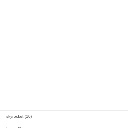
です
春のステディ大会開催します！3月7日(土)～3月22日(日)
雪降りましたねぇ〜。外の水道蛇口からつららができました。
カテゴリー
AXEL S, (2)
HAND MADE ITEM (5)
HENAU (6)
J.F.Rey BOZ (4)
PADMA IMAGE (2)
skyrocket (10)