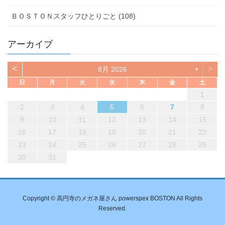
ＢＯＳＴＯＮスタッフひとりごと (108)
アーカイブ
<
>
8月 2026
▼
日
月
火
水
木
金
土
1
2
3
4
5
6
7
8
9
10
11
12
13
14
15
16
17
18
19
20
21
22
23
24
25
26
27
28
29
30
31
Copyright © 高円寺のメガネ屋さん powerspex BOSTON All Rights
Reserved.