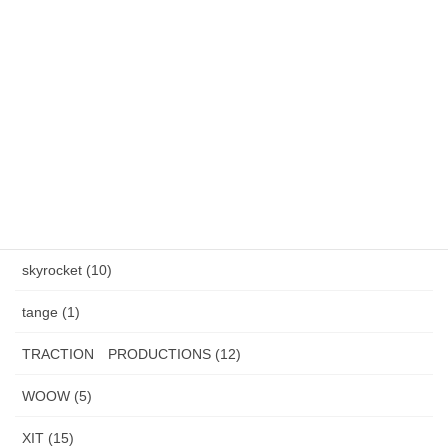
カテゴリー
AXEL S, (2)
HAND MADE ITEM (5)
HENAU (6)
J.F.Rey BOZ (4)
PADMA IMAGE (2)
skyrocket (10)
tange (1)
TRACTION PRODUCTIONS (12)
WOOW (5)
XIT (15)