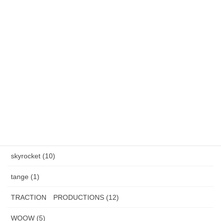
雪降りましたねぇ〜。外の水道蛇口からつららができました。
カテゴリー
AXEL S, (2)
HAND MADE ITEM (5)
HENAU (6)
J.F.Rey BOZ (4)
PADMA IMAGE (2)
skyrocket (10)
tange (1)
TRACTION PRODUCTIONS (12)
WOOW (5)