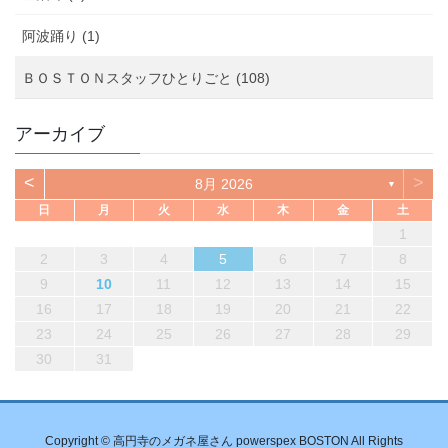
阿波踊り (1)
ＢＯＳＴＯＮスタッフひとりごと (108)
アーカイブ
<
>
8月 2026
▼
日
月
火
水
木
金
土
1
2
3
4
5
6
7
8
9
10
11
12
13
14
15
16
17
18
19
20
21
22
23
24
25
26
27
28
29
30
31
Copyright © 高円寺のメガネ屋さん powerspex BOSTON All Rights