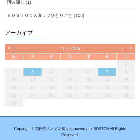
阿波踊り (1)
ＢＯＳＴＯＮスタッフひとりごと (108)
アーカイブ
<
>
11月 2025
▼
日
月
火
水
木
金
土
1
2
3
4
5
6
7
8
9
10
11
12
13
14
15
16
17
18
19
20
21
22
23
24
25
26
27
28
29
30
Copyright © 高円寺のメガネ屋さん powerspex BOSTON All Rights
Reserved.