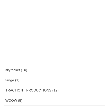
カテゴリー
AXEL S, (2)
HAND MADE ITEM (5)
HENAU (6)
J.F.Rey BOZ (4)
PADMA IMAGE (2)
skyrocket (10)
tange (1)
TRACTION PRODUCTIONS (12)
WOOW (5)