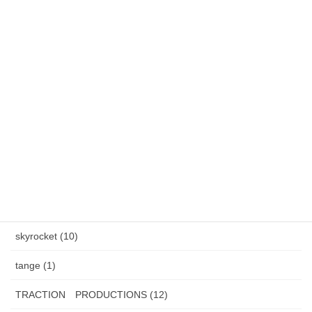
雪降りましたねぇ〜。外の水道蛇口からつららができました。
カテゴリー
AXEL S, (2)
HAND MADE ITEM (5)
HENAU (6)
J.F.Rey BOZ (4)
PADMA IMAGE (2)
skyrocket (10)
tange (1)
TRACTION PRODUCTIONS (12)