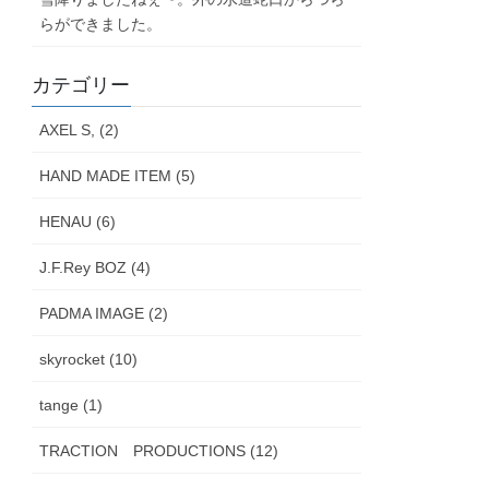
らができました。
カテゴリー
AXEL S, (2)
HAND MADE ITEM (5)
HENAU (6)
J.F.Rey BOZ (4)
PADMA IMAGE (2)
skyrocket (10)
tange (1)
TRACTION PRODUCTIONS (12)