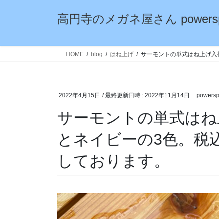
コ
ナ
高円寺のメガネ屋さん powersp
ン
ビ
テ
ゲ
ン
ー
ツ
シ
HOME
blog
はね上げ
サーモントの単式はね上げ入
へ
ョ
ス
ン
キ
に
2022年4月15日
/ 最終更新日時 :
2022年11月14日
powersp
ッ
移
プ
動
サーモントの単式はね
とネイビーの3色。税込
しております。