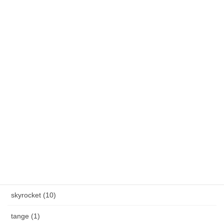
春のステディ大会開催します！3月7日(土)～3月22日(日)
雪降りましたねぇ〜。外の水道蛇口からつららができました。
カテゴリー
AXEL S, (2)
HAND MADE ITEM (5)
HENAU (6)
J.F.Rey BOZ (4)
PADMA IMAGE (2)
skyrocket (10)
tange (1)