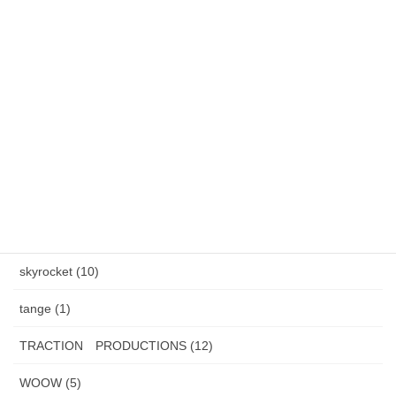
雪降りましたねぇ〜。外の水道蛇口からつららができました。
カテゴリー
AXEL S, (2)
HAND MADE ITEM (5)
HENAU (6)
J.F.Rey BOZ (4)
PADMA IMAGE (2)
skyrocket (10)
tange (1)
TRACTION PRODUCTIONS (12)
WOOW (5)