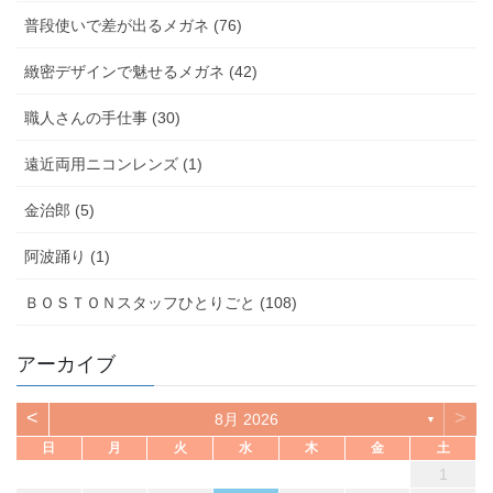
普段使いで差が出るメガネ (76)
緻密デザインで魅せるメガネ (42)
職人さんの手仕事 (30)
遠近両用ニコンレンズ (1)
金治郎 (5)
阿波踊り (1)
ＢＯＳＴＯＮスタッフひとりごと (108)
アーカイブ
<
>
8月 2026
▼
日
月
火
水
木
金
土
1