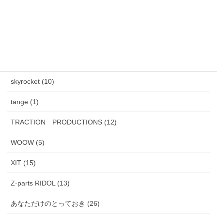
HENAU (6)
J.F.Rey BOZ (4)
PADMA IMAGE (2)
skyrocket (10)
tange (1)
TRACTION PRODUCTIONS (12)
WOOW (5)
XIT (15)
Z-parts RIDOL (13)
あなただけのとっておき (26)