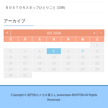
ＢＯＳＴＯＮスタッフひとりごと (108)
アーカイブ
<
>
8月 2026
▼
日
月
火
水
木
金
土
1
2
3
4
5
6
7
8
9
10
11
12
13
14
15
16
17
18
19
20
21
22
23
24
25
26
27
28
29
30
31
Copyright © 高円寺のメガネ屋さん powerspex BOSTON All Rights
Reserved.