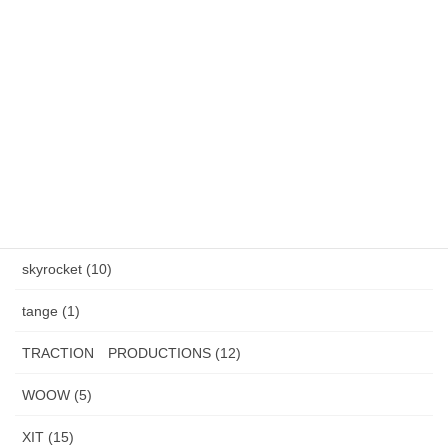
カテゴリー
AXEL S, (2)
HAND MADE ITEM (5)
HENAU (6)
J.F.Rey BOZ (4)
PADMA IMAGE (2)
skyrocket (10)
tange (1)
TRACTION PRODUCTIONS (12)
WOOW (5)
XIT (15)