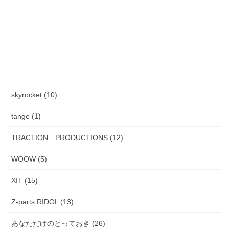
HAND MADE ITEM (5)
HENAU (6)
J.F.Rey BOZ (4)
PADMA IMAGE (2)
skyrocket (10)
tange (1)
TRACTION PRODUCTIONS (12)
WOOW (5)
XIT (15)
Z-parts RIDOL (13)
あなただけのとっておき (26)