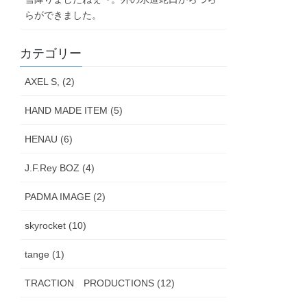
らができました。
カテゴリー
AXEL S, (2)
HAND MADE ITEM (5)
HENAU (6)
J.F.Rey BOZ (4)
PADMA IMAGE (2)
skyrocket (10)
tange (1)
TRACTION PRODUCTIONS (12)