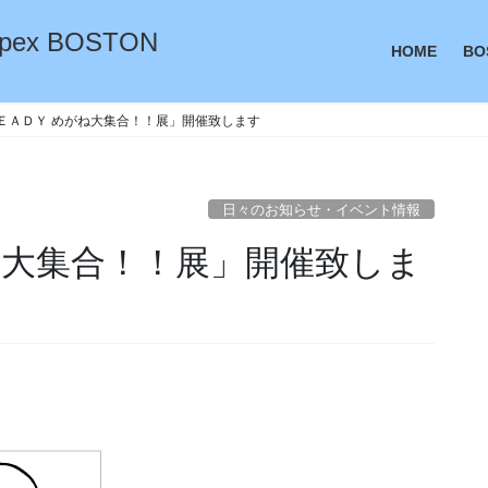
ex BOSTON
HOME
BO
ＥＡＤＹ めがね大集合！！展」開催致します
日々のお知らせ・イベント情報
ね大集合！！展」開催致しま
・