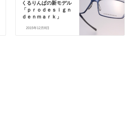
くるりんぱの新モデル
「ｐｒｏｄｅｓｉｇｎ
ｄｅｎｍａｒｋ」
2015年12月8日