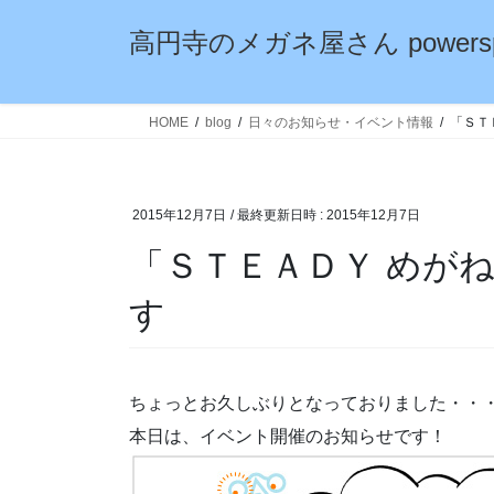
コ
ナ
高円寺のメガネ屋さん powersp
ン
ビ
テ
ゲ
ン
ー
ツ
シ
HOME
blog
日々のお知らせ・イベント情報
「ＳＴ
へ
ョ
ス
ン
キ
に
2015年12月7日
/ 最終更新日時 :
2015年12月7日
ッ
移
プ
動
「ＳＴＥＡＤＹ めが
す
ちょっとお久しぶりとなっておりました・・
本日は、イベント開催のお知らせです！