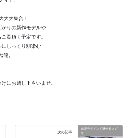
大大大集合！
ばかりの新作モデルや
もご覧頂く予定です。
ルにしっくり馴染む
ね達。
、
つけにお越し下さいませ。
緻密デザインで魅せるメガ
次の記事
ネ