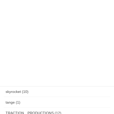
春のステディ大会開催します！3月7日(土)～3月22日(日)
雪降りましたねぇ〜。外の水道蛇口からつららができました。
カテゴリー
AXEL S, (2)
HAND MADE ITEM (5)
HENAU (6)
J.F.Rey BOZ (4)
PADMA IMAGE (2)
skyrocket (10)
tange (1)
TRACTION PRODUCTIONS (12)