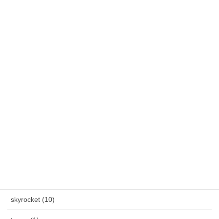
です
春のステディ大会開催します！3月7日(土)～3月22日(日)
雪降りましたねぇ〜。外の水道蛇口からつららができました。
カテゴリー
AXEL S, (2)
HAND MADE ITEM (5)
HENAU (6)
J.F.Rey BOZ (4)
PADMA IMAGE (2)
skyrocket (10)