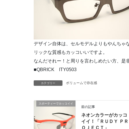
デザイン自体は、セルモデルよりもやんちゃ
リックな質感もカッコいいですよ。
なんだそれー！と周りを言わしめたい方、是
■QBRICK ITY0503
ボリュームで存在感
カテゴリー
スポーティーでカッコイイ
前の記事
ネオンカラーがカッコ
イイ！「ＲＵＤＹ ＰＲ
ＯＪＥＣＴ」