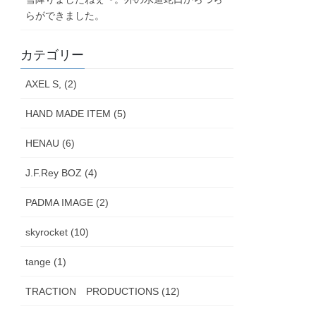
らができました。
カテゴリー
AXEL S, (2)
HAND MADE ITEM (5)
HENAU (6)
J.F.Rey BOZ (4)
PADMA IMAGE (2)
skyrocket (10)
tange (1)
TRACTION PRODUCTIONS (12)