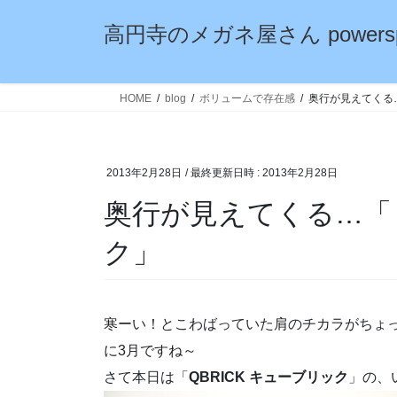
コ
ナ
高円寺のメガネ屋さん powersp
ン
ビ
テ
ゲ
ン
ー
ツ
シ
HOME
blog
ボリュームで存在感
奥行が見えてくる
へ
ョ
ス
ン
キ
に
2013年2月28日
/ 最終更新日時 :
2013年2月28日
ッ
移
プ
動
奥行が見えてくる…「
ク」
寒ーい！とこわばっていた肩のチカラがちょ
に3月ですね～
さて本日は「
QBRICK キューブリック
」の、