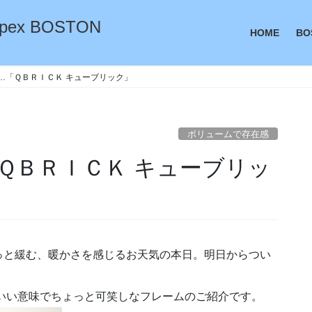
ex BOSTON
HOME
BO
…「ＱＢＲＩＣＫ キューブリック」
ボリュームで存在感
ＱＢＲＩＣＫ キューブリッ
っと緩む、暖かさを感じるお天気の本日。明日からつい
いい意味でちょっと可笑しなフレームのご紹介です。