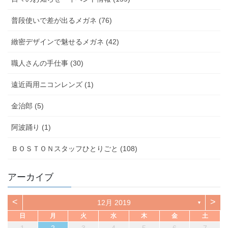
普段使いで差が出るメガネ (76)
緻密デザインで魅せるメガネ (42)
職人さんの手仕事 (30)
遠近両用ニコンレンズ (1)
金治郎 (5)
阿波踊り (1)
ＢＯＳＴＯＮスタッフひとりごと (108)
アーカイブ
<
>
12月 2019
▼
日
月
火
水
木
金
土
1
2
3
4
5
6
7