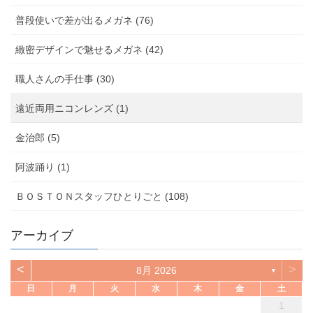
普段使いで差が出るメガネ (76)
緻密デザインで魅せるメガネ (42)
職人さんの手仕事 (30)
遠近両用ニコンレンズ (1)
金治郎 (5)
阿波踊り (1)
ＢＯＳＴＯＮスタッフひとりごと (108)
アーカイブ
<
>
8月 2026
▼
日
月
火
水
木
金
土
1