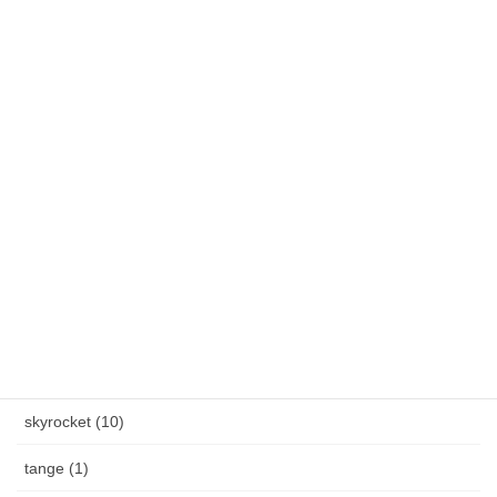
春のステディ大会開催します！3月7日(土)～3月22日(日)
雪降りましたねぇ〜。外の水道蛇口からつららができました。
カテゴリー
AXEL S, (2)
HAND MADE ITEM (5)
HENAU (6)
J.F.Rey BOZ (4)
PADMA IMAGE (2)
skyrocket (10)
tange (1)