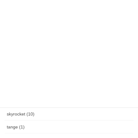
春のステディ大会開催します！3月7日(土)～3月22日(日)
雪降りましたねぇ〜。外の水道蛇口からつららができました。
カテゴリー
AXEL S, (2)
HAND MADE ITEM (5)
HENAU (6)
J.F.Rey BOZ (4)
PADMA IMAGE (2)
skyrocket (10)
tange (1)