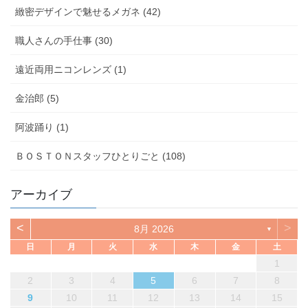
緻密デザインで魅せるメガネ (42)
職人さんの手仕事 (30)
遠近両用ニコンレンズ (1)
金治郎 (5)
阿波踊り (1)
ＢＯＳＴＯＮスタッフひとりごと (108)
アーカイブ
<
>
8月 2026
▼
日
月
火
水
木
金
土
1
2
3
4
5
6
7
8
9
10
11
12
13
14
15