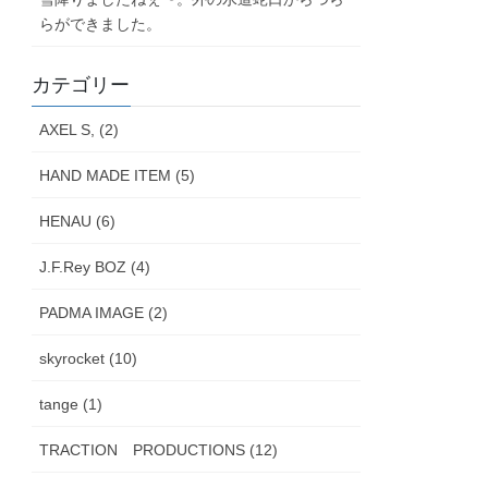
らができました。
カテゴリー
AXEL S, (2)
HAND MADE ITEM (5)
HENAU (6)
J.F.Rey BOZ (4)
PADMA IMAGE (2)
skyrocket (10)
tange (1)
TRACTION PRODUCTIONS (12)