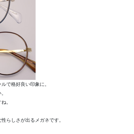
ールで格好良い印象に。
い。
すね。
女性らしさが出るメガネです。