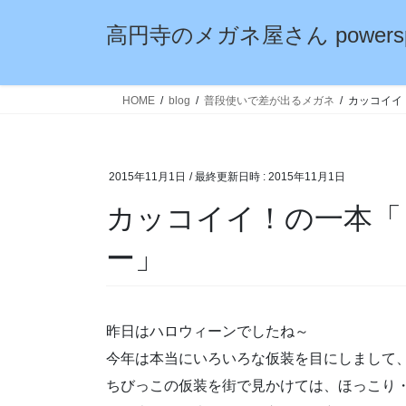
コ
ナ
高円寺のメガネ屋さん powersp
ン
ビ
テ
ゲ
ン
ー
ツ
シ
HOME
blog
普段使いで差が出るメガネ
カッコイイ
へ
ョ
ス
ン
キ
に
2015年11月1日
/ 最終更新日時 :
2015年11月1日
ッ
移
プ
動
カッコイイ！の一本「
ー」
昨日はハロウィーンでしたね～
今年は本当にいろいろな仮装を目にしまして
ちびっこの仮装を街で見かけては、ほっこり