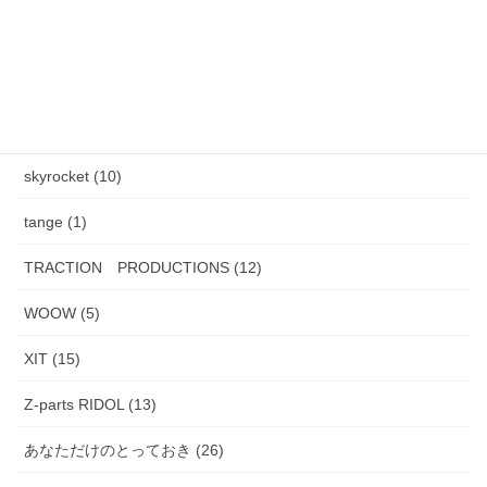
HENAU (6)
J.F.Rey BOZ (4)
PADMA IMAGE (2)
skyrocket (10)
tange (1)
TRACTION PRODUCTIONS (12)
WOOW (5)
XIT (15)
Z-parts RIDOL (13)
あなただけのとっておき (26)