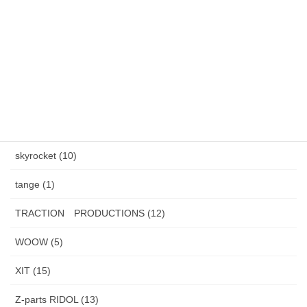
AXEL S, (2)
HAND MADE ITEM (5)
HENAU (6)
J.F.Rey BOZ (4)
PADMA IMAGE (2)
skyrocket (10)
tange (1)
TRACTION PRODUCTIONS (12)
WOOW (5)
XIT (15)
Z-parts RIDOL (13)